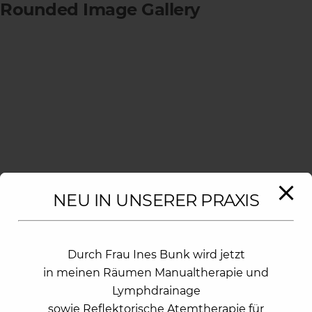
Rounded Image Gallery
modal-check
NEU IN UNSERER PRAXIS
Durch Frau Ines Bunk wird jetzt
in meinen Räumen Manualtherapie und
Lymphdrainage
sowie Reflektorische Atemtherapie für